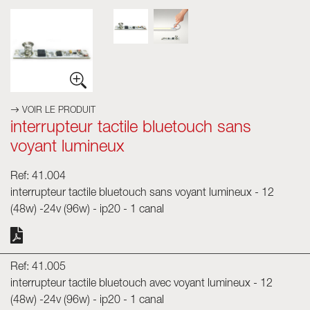
Skyled - Luminaires sur mesure
Neolight - Luminaires techniques de design
Systèmes modulaires linéaires et courbes
Rail triphasé (230V)
Rail 48V
VOIR LE PRODUIT
Rail mini 24V
interrupteur tactile bluetouch sans
Spots et Downlights
voyant lumineux
Caissons lumineux avec façade textile
Ref: 41.004
Panneaux lumineux et Plexiled
interrupteur tactile bluetouch sans voyant lumineux - 12
(48w) -24v (96w) - ip20 - 1 canal
Ref: 41.005
interrupteur tactile bluetouch avec voyant lumineux - 12
(48w) -24v (96w) - ip20 - 1 canal