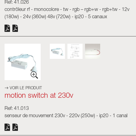
Ref: 41.026
contrôleur rf - monocolore - tw - rgb – rgb+w - rgb+tw - 12v
(180w) - 24v (360w) 48v (720w) - ip20 - 5 canaux
VOIR LE PRODUIT
motion switch at 230v
Ref: 41.013
senseur de mouvement 230v - 220v (250w) - ip20 - 1 canal