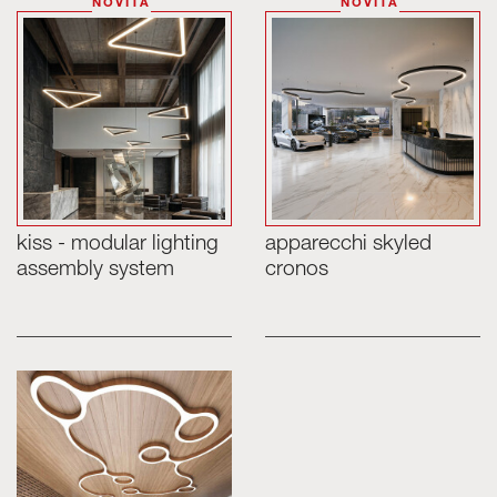
NOVITÀ
NOVITÀ
Skyled - Luminarie su misura
Neolight - Luminarie tecniche di design
Sistemi modulari lineari e curvi
Binario trifase (230V)
Binario 48V
Binario mini 24V
Spotlights e Downlights
kiss - modular lighting
apparecchi skyled
Lightbox con frontale tessile
assembly system
cronos
Pannelli luminosi e Plexiled