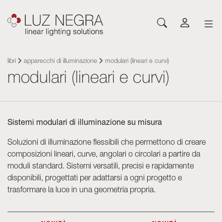
NOVITÀ
CONFIGURATORE
DOWNLOAD
ISPIRATI
NOTIZIE
AZIENDA
Profili
LED e componenti
libri
apparecchi di illuminazione
modulari (lineari e curvi)
modulari (lineari e curvi)
Profili LED
Cataloghi
Ispirazione
Su Luz Negra
Superficie
Strip LED flessibili
Strisce flessibili
Listini
Eventi
Contatto
Sospensione
Strip LED rigide
Alimentatori
Altri documenti
Blog
Lavora con noi
Da incasso
Neones con LED
Sistemi di controllo
Sistemi modulari di illuminazione su misura
Angular
Moduli led
Moduli led
Architetturali e Trimless
Pannelli flessibili
Soluzioni di illuminazione flessibili che permettono di creare
Apparecchi di illuminazione
Parete
Alimentatori
composizioni lineari, curve, angolari o circolari a partire da
Pavimento
Sistemi di controllo
moduli standard. Sistemi versatili, precisi e rapidamente
disponibili, progettati per adattarsi a ogni progetto e
Sistema Cut&Connect
Profili
trasformare la luce in una geometria propria.
Neon e Flessibili
Altri accessori per illuminazione
Segnaletica e complementi
Acrilico ottico Plexiled
Apparecchi di illuminazione