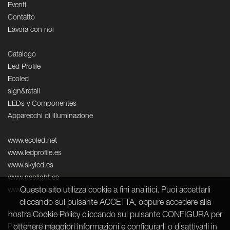
Eventi
Contatto
Lavora con noi
Catalogo
Led Profile
Ecoled
sign&retail
LEDs y Componentes
Apparecchi di illuminazione
www.ecoled.net
www.ledprofile.es
www.skyled.es
www.neolight.es
Questo sito utilizza cookie a fini analitici. Puoi accettarli
www.signandretail.com
cliccando sul pulsante ACCETTA, oppure accedere alla
Informativa sui cookie
nostra Cookie Policy cliccando sul pulsante CONFIGURA per
Politica sulla riservatezza
ottenere maggiori informazioni e configurarli o disattivarli in