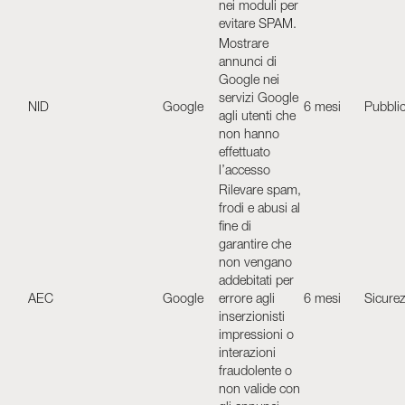
nei moduli per
evitare SPAM.
Mostrare
annunci di
Google nei
servizi Google
NID
Google
6 mesi
Pubblic
agli utenti che
non hanno
effettuato
l’accesso
Rilevare spam,
frodi e abusi al
fine di
garantire che
non vengano
addebitati per
AEC
Google
errore agli
6 mesi
Sicure
inserzionisti
impressioni o
interazioni
fraudolente o
non valide con