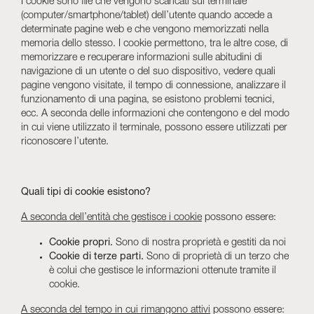
I cookie sono file che vengono scaricati sul terminale
(computer/smartphone/tablet) dell’utente quando accede a
Skyled - Luminarie su misura
determinate pagine web e che vengono memorizzati nella
memoria dello stesso. I cookie permettono, tra le altre cose, di
Neolight - Luminarie tecniche di design
memorizzare e recuperare informazioni sulle abitudini di
Sistemi modulari lineari e curvi
navigazione di un utente o del suo dispositivo, vedere quali
Binario trifase (230V)
pagine vengono visitate, il tempo di connessione, analizzare il
funzionamento di una pagina, se esistono problemi tecnici,
Binario 48V
ecc. A seconda delle informazioni che contengono e del modo
Binario mini 24V
in cui viene utilizzato il terminale, possono essere utilizzati per
riconoscere l’utente.
Spotlights e Downlights
Lightbox con frontale tessile
Pannelli luminosi e Plexiled
Quali tipi di cookie esistono?
A seconda dell’entità che gestisce i cookie
possono essere:
Cookie propri.
Sono di nostra proprietà e gestiti da noi
Cookie di terze parti.
Sono di proprietà di un terzo che
è colui che gestisce le informazioni ottenute tramite il
cookie.
A seconda del tempo in cui rimangono attivi
possono essere: