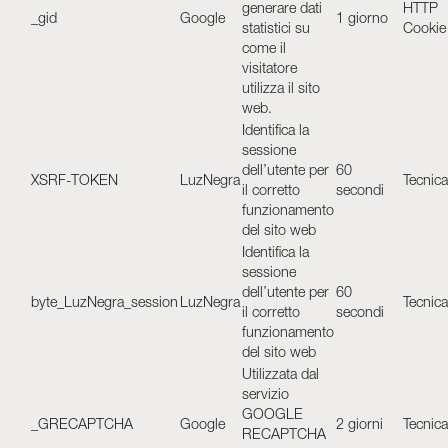
generare dati
HTTP
_gid
Google
1 giorno
statistici su
Cookie
come il
visitatore
utilizza il sito
web.
Identifica la
sessione
dell’utente per
60
XSRF-TOKEN
LuzNegra
Tecnica
il corretto
secondi
funzionamento
del sito web
Identifica la
sessione
dell’utente per
60
byte_LuzNegra_session
LuzNegra
Tecnica
il corretto
secondi
funzionamento
del sito web
Utilizzata dal
servizio
GOOGLE
_GRECAPTCHA
Google
2 giorni
Tecnica
RECAPTCHA