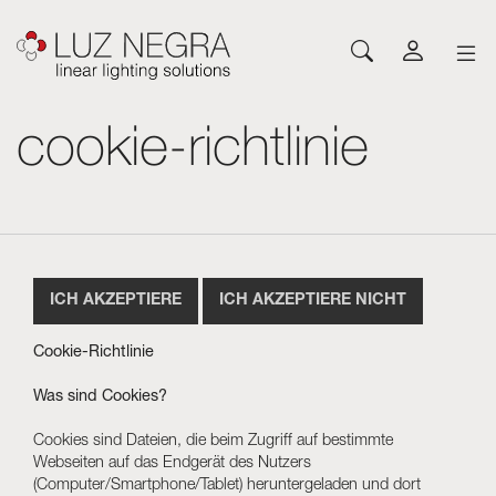
cookie-richtlinie
NEUHEITEN
KONFIGURATOR
DOWNLOADS
INSPIRATION
NACHRICHTEN
UNTERNEHMEN
Profile
LEDs und Komponenten
LED-Profile
Kataloge
Inspiration
Über Luz Negra
Aufbau
Flexible LED-Streifen
Flexible Streifen
Preislisten
Projekte
Kontakt
Pendel
Starre LED-Streifen
Netzteile
Andere Dokumente
Blog
Arbeiten Sie mit uns zusammen
Einbau
Neones con LED
Steuerungssysteme
Angular
LED-Module
LED-Module
ICH AKZEPTIERE
ICH AKZEPTIERE NICHT
Architektonisch und Trimless
Flexible Paneele
Leuchten
Wand
Netzteile
Cookie-Richtlinie
Boden
Steuerungssysteme
Was sind Cookies?
Cut&Connect System
Profile
Neon und Flexibles
Weiteres Beleuchtungszubehör
Cookies sind Dateien, die beim Zugriff auf bestimmte
Beschriftung und Zubehör
Optisches Acrylglas Plexiled
Webseiten auf das Endgerät des Nutzers
(Computer/Smartphone/Tablet) heruntergeladen und dort
Leuchten