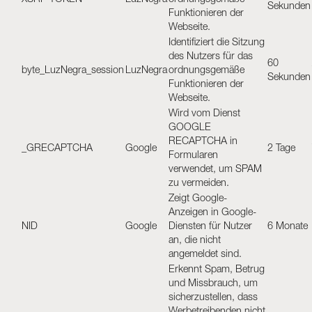
XSRF-TOKEN
LuzNegra
ordnungsgemäße
Sekunden
Funktionieren der
Webseite.
Identifiziert die Sitzung
des Nutzers für das
60
byte_LuzNegra_session
LuzNegra
ordnungsgemäße
Sekunden
Funktionieren der
Webseite.
Wird vom Dienst
GOOGLE
RECAPTCHA in
_GRECAPTCHA
Google
2 Tage
Formularen
verwendet, um SPAM
zu vermeiden.
Zeigt Google-
Anzeigen in Google-
NID
Google
Diensten für Nutzer
6 Monate
an, die nicht
angemeldet sind.
Erkennt Spam, Betrug
und Missbrauch, um
sicherzustellen, dass