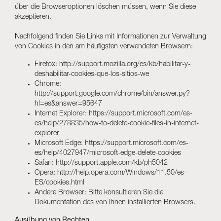
über die Browseroptionen löschen müssen, wenn Sie diese
akzeptieren.
Nachfolgend finden Sie Links mit Informationen zur Verwaltung
von Cookies in den am häufigsten verwendeten Browsern:
Firefox:
http://support.mozilla.org/es/kb/habilitar-y-
deshabilitar-cookies-que-los-sitios-we
Chrome:
http://support.google.com/chrome/bin/answer.py?
hl=es&answer=95647
Internet Explorer:
https://support.microsoft.com/es-
es/help/278835/how-to-delete-cookie-files-in-internet-
explorer
Microsoft Edge:
https://support.microsoft.com/es-
es/help/4027947/microsoft-edge-delete-cookies
Safari:
http://support.apple.com/kb/ph5042
Opera:
http://help.opera.com/Windows/11.50/es-
ES/cookies.html
Andere Browser: Bitte konsultieren Sie die
Dokumentation des von Ihnen installierten Browsers.
Ausübung von Rechten