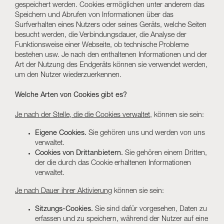
gespeichert werden. Cookies ermöglichen unter anderem das
Speichern und Abrufen von Informationen über das
Skyled - Maßleuchten
Surfverhalten eines Nutzers oder seines Geräts, welche Seiten
Neolight - Technische Design-Leuchten
besucht werden, die Verbindungsdauer, die Analyse der
Funktionsweise einer Webseite, ob technische Probleme
Lineare und geschwungene Modulsysteme
bestehen usw. Je nach den enthaltenen Informationen und der
Dreiphasen-Schiene (230V)
Art der Nutzung des Endgeräts können sie verwendet werden,
48V-Schiene
um den Nutzer wiederzuerkennen.
24V-Minischiene
Welche Arten von Cookies gibt es?
Spotlights und Downlights
Leuchtrahmen mit Textilfronten
Je nach der Stelle, die die Cookies verwaltet
, können sie sein:
Leuchtpaneele und Plexiled
Eigene Cookies.
Sie gehören uns und werden von uns
verwaltet.
Cookies von Drittanbietern.
Sie gehören einem Dritten,
der die durch das Cookie erhaltenen Informationen
verwaltet.
Je nach Dauer ihrer Aktivierung
können sie sein:
Sitzungs-Cookies.
Sie sind dafür vorgesehen, Daten zu
erfassen und zu speichern, während der Nutzer auf eine