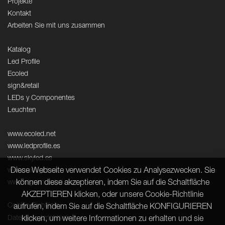
Projekte
Kontakt
Arbeiten Sie mit uns zusammen
Katalog
Led Profile
Ecoled
sign&retail
LEDs y Componentes
Leuchten
www.ecoled.net
www.ledprofile.es
www.skyled.es
Diese Webseite verwendet Cookies zu Analysezwecken. Sie
www.neolight.es
können diese akzeptieren, indem Sie auf die Schaltfläche
www.signandretail.com
AKZEPTIEREN klicken, oder unsere Cookie-Richtlinie
Cookie-Richtlinie
aufrufen, indem Sie auf die Schaltfläche KONFIGURIEREN
Datenschutzrichtlinie
klicken, um weitere Informationen zu erhalten und sie