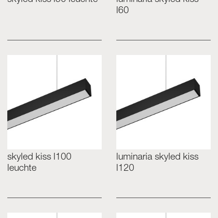
l60
skyled kiss l100
luminaria skyled kiss
leuchte
l120