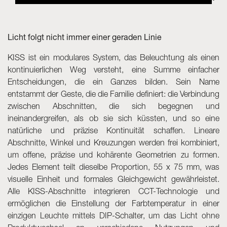
Skyled - Maßleuchten
Neolight - Technische Design-Leuchten
Licht folgt nicht immer einer geraden Linie
Lineare und geschwungene Modulsysteme
KISS ist ein modulares System, das Beleuchtung als einen
Dreiphasen-Schiene (230V)
kontinuierlichen Weg versteht, eine Summe einfacher
48V-Schiene
Entscheidungen, die ein Ganzes bilden. Sein Name
24V-Minischiene
entstammt der Geste, die die Familie definiert: die Verbindung
Spotlights und Downlights
zwischen Abschnitten, die sich begegnen und
Leuchtrahmen mit Textilfronten
ineinandergreifen, als ob sie sich küssten, und so eine
Leuchtpaneele und Plexiled
natürliche und präzise Kontinuität schaffen. Lineare
Abschnitte, Winkel und Kreuzungen werden frei kombiniert,
um offene, präzise und kohärente Geometrien zu formen.
Jedes Element teilt dieselbe Proportion, 55 x 75 mm, was
visuelle Einheit und formales Gleichgewicht gewährleistet.
Alle KISS-Abschnitte integrieren CCT-Technologie und
ermöglichen die Einstellung der Farbtemperatur in einer
einzigen Leuchte mittels DIP-Schalter, um das Licht ohne