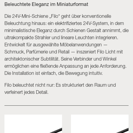
Beleuchtete Eleganz im Miniaturformat
Skyled - Maßleuchten
Die 24V-Mini-Schiene „Filo“ geht über konventionelle
Neolight - Technische Design-Leuchten
Beleuchtung hinaus: ein elektrifiziertes 24V-System, in dem
Lineare und geschwungene Modulsysteme
minimalistische Eleganz durch Schienen Gestalt annimmt, die
Dreiphasen-Schiene (230V)
ultrakompakte Strahler und lineare Leuchten integrieren.
48V-Schiene
Entwickelt für ausgewählte Möbelanwendungen —
Schmuck, Parfümerie und Retail — inszeniert Filo Licht mit
24V-Minischiene
architektonischer Subtilität. Seine Verbinder und Winkel
Spotlights und Downlights
ermöglichen eine fließende Anpassung an jede Anforderung.
Leuchtrahmen mit Textilfronten
Die Installation ist einfach, die Bewegung intuitiv.
Leuchtpaneele und Plexiled
Filo beleuchtet nicht nur: Es strukturiert den Raum und
verfeinert jedes Detail.