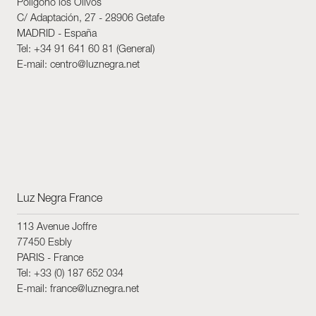
Polígono los Olivos
C/ Adaptación, 27 - 28906 Getafe
MADRID - España
Tel: +34 91 641 60 81 (General)
E-mail: centro@luznegra.net
Luz Negra France
113 Avenue Joffre
77450 Esbly
PARIS - France
Tel: +33 (0) 187 652 034
E-mail: france@luznegra.net