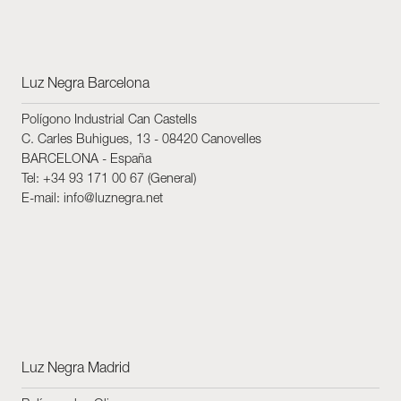
Skyled - Maßleuchten
Neolight - Technische Design-Leuchten
Luz Negra Barcelona
Lineare und geschwungene Modulsysteme
Dreiphasen-Schiene (230V)
Polígono Industrial Can Castells
48V-Schiene
C. Carles Buhigues, 13 - 08420 Canovelles
24V-Minischiene
BARCELONA - España
Tel: +34 93 171 00 67 (General)
Spotlights und Downlights
E-mail: info@luznegra.net
Leuchtrahmen mit Textilfronten
Leuchtpaneele und Plexiled
Luz Negra Madrid