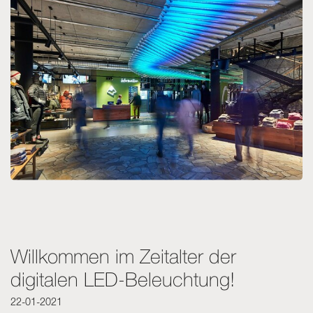
Skyled - Maßleuchten
Neolight - Technische Design-Leuchten
Lineare und geschwungene Modulsysteme
Dreiphasen-Schiene (230V)
48V-Schiene
24V-Minischiene
Spotlights und Downlights
Leuchtrahmen mit Textilfronten
Leuchtpaneele und Plexiled
Willkommen im Zeitalter der
digitalen LED-Beleuchtung!
22-01-2021