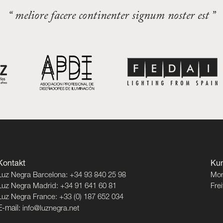
“ meliore facere continenter signum noster est ”
Kontakt
Kun
Luz Negra Barcelona: +34 93 840 25 98
Mon
Luz Negra Madrid: +34 91 641 60 81
Fre
Luz Negra France: +33 (0) 187 652 034
E-mail:
info@luznegra.net