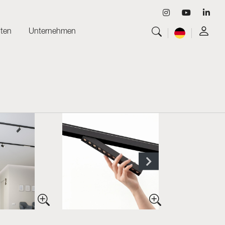
ten
Unternehmen
Alles anzeigen
Leuchten
Alles anzeigen
Skyled - Maßleuchten
Alles anzeigen
Neolight - Technische Design-Leuchten
Lineare und geschwungene Modulsysteme
Dreiphasen-Schiene (230V)
48V-Schiene
24V-Minischiene
Spotlights und Downlights
Leuchtrahmen mit Textilfronten
Leuchtpaneele und Plexiled