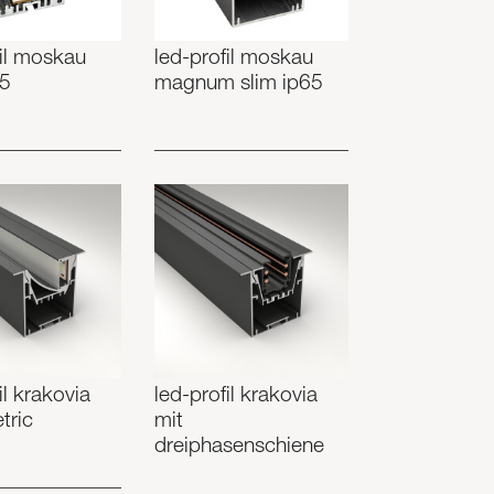
fil moskau
led-profil moskau
65
magnum slim ip65
il krakovia
led-profil krakovia
tric
mit
dreiphasenschiene