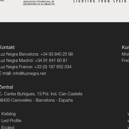
Kontakt
Kun
Luz Negra Barcelona: +34 93 840 25 98
Mon
Luz Negra Madrid: +34 91 641 60 81
Fre
Luz Negra France: +33 (0) 187 652 034
E-mail:
info@luznegra.net
Zentral
C. Carles Buhigues, 13 Pol. Ind. Can Castells
08420 Canovelles - Barcelona - España
Katalog
Led Profile
Ecoled