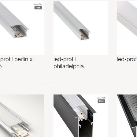
profil berlin xl
led-profil
led-pro
5
philadelphia