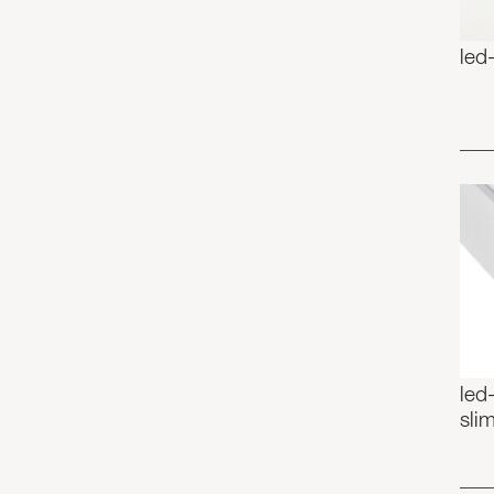
led-
led
sli