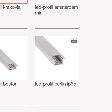
il krakovia
led-profil amsterdam
mini
il boston
led-profil berlin ip65