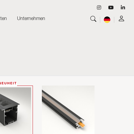
ten
Unternehmen
Alles anzeigen
Leuchten
Alles anzeigen
Skyled - Maßleuchten
Alles anzeigen
Neolight - Technische Design-Leuchten
Lineare und geschwungene Modulsysteme
Dreiphasen-Schiene (230V)
48V-Schiene
NEUHEIT
24V-Minischiene
Spotlights und Downlights
Leuchtrahmen mit Textilfronten
Leuchtpaneele und Plexiled