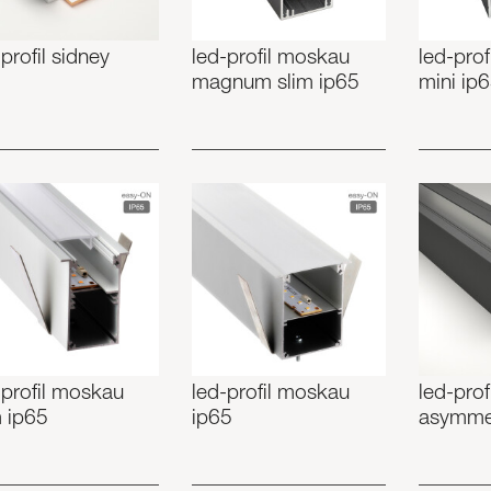
profil sidney
led-profil moskau
led-pro
magnum slim ip65
mini ip
-profil moskau
led-profil moskau
led-prof
m ip65
ip65
asymme