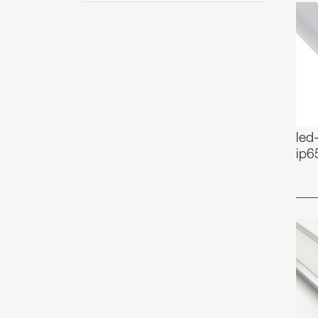
led-
ip6