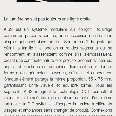
Skyled - Luminaires sur mesure
Neolight - Luminaires techniques de design
La lumière ne suit pas toujours une ligne droite.
Systèmes modulaires linéaires et courbes
KISS est un système modulaire qui conçoit l’éclairage
Rail triphasé (230V)
comme un parcours continu, une succession de décisions
Rail 48V
simples qui construisent un tout. Son nom naît du geste qui
Rail mini 24V
définit la famille : la jonction entre des segments qui se
Spots et Downlights
rencontrent et s’assemblent comme s’ils s’embrassaient,
Caissons lumineux avec façade textile
créant une continuité naturelle et précise. Segments linéaires,
Panneaux lumineux et Plexiled
angles et jonctions se combinent librement pour donner
forme à des géométries ouvertes, précises et cohérentes.
Chaque élément partage la même proportion, 55 x 75 mm,
garantissant unité visuelle et équilibre formel. Tous les
segments KISS intègrent la technologie CCT, permettant
d’ajuster la température de couleur au sein d’un même
luminaire via DIP switch et d’adapter la lumière à différents
usages et ambiances sans changer de produit. Connexions