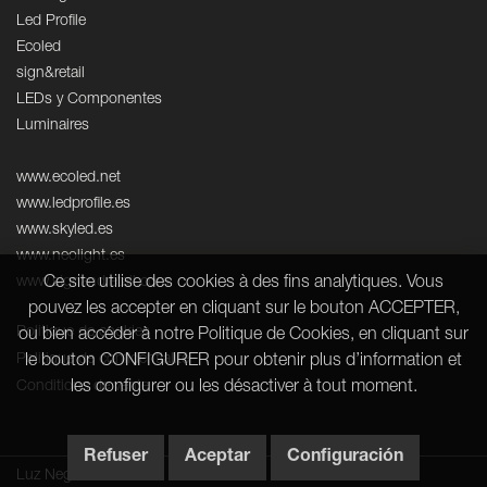
Led Profile
Ecoled
sign&retail
LEDs y Componentes
Luminaires
www.ecoled.net
www.ledprofile.es
www.skyled.es
www.neolight.es
Ce site utilise des cookies à des fins analytiques. Vous
www.signandretail.com
pouvez les accepter en cliquant sur le bouton ACCEPTER,
Politique de cookies
ou bien accéder à notre Politique de Cookies, en cliquant sur
Politique de confidentialité
le bouton CONFIGURER pour obtenir plus d’information et
les configurer ou les désactiver à tout moment.
Conditions de vente
Refuser
Aceptar
Configuración
Luz Negra © 2026