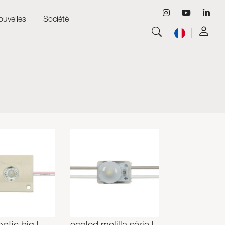
ouvelles
Société
Tout voir
Luminaires
Tout voir
Skyled - Luminaires sur mesure
Tout voir
Neolight - Luminaires techniques de design
Systèmes modulaires linéaires et courbes
Rail triphasé (230V)
Rail 48V
Rail mini 24V
Spots et Downlights
Caissons lumineux avec façade textile
Panneaux lumineux et Plexiled