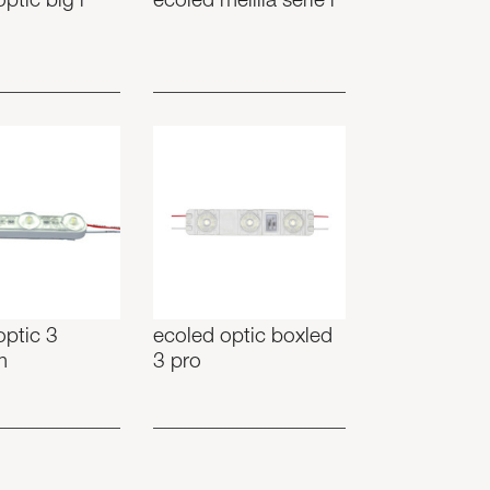
ptic big l
ecoled melilla série l
optic 3
ecoled optic boxled
m
3 pro