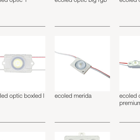
led optic 1
ecoled optic big rgb
ecoled o
led optic boxled l
ecoled merida
ecoled 
premiu