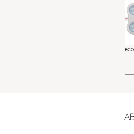
eco
A