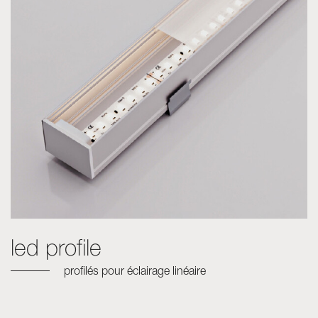
Skyled - Luminaires sur mesure
Neolight - Luminaires techniques de design
Systèmes modulaires linéaires et courbes
Rail triphasé (230V)
Rail 48V
Rail mini 24V
Spots et Downlights
Caissons lumineux avec façade textile
Panneaux lumineux et Plexiled
led profile
profilés pour éclairage linéaire