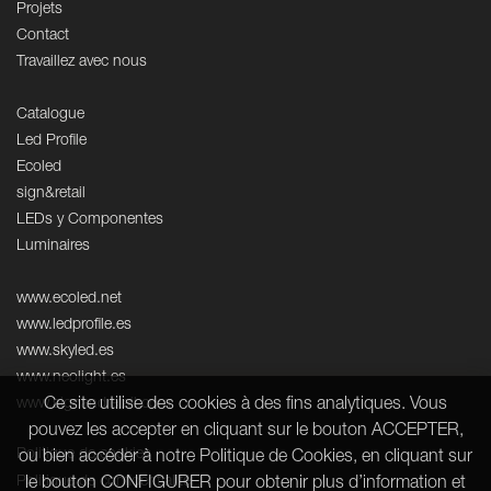
Projets
Contact
Travaillez avec nous
Catalogue
Led Profile
Ecoled
sign&retail
LEDs y Componentes
Luminaires
www.ecoled.net
www.ledprofile.es
www.skyled.es
www.neolight.es
www.signandretail.com
Ce site utilise des cookies à des fins analytiques. Vous
pouvez les accepter en cliquant sur le bouton ACCEPTER,
Politique de cookies
ou bien accéder à notre Politique de Cookies, en cliquant sur
Politique de confidentialité
le bouton CONFIGURER pour obtenir plus d’information et