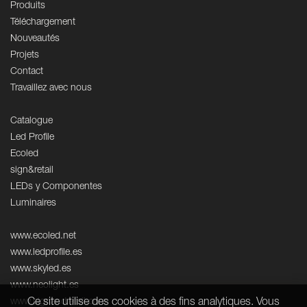
Produits
Téléchargement
Nouveautés
Projets
Contact
Travaillez avec nous
Catalogue
Led Profile
Ecoled
sign&retail
LEDs y Componentes
Luminaires
www.ecoled.net
www.ledprofile.es
www.skyled.es
www.neolight.es
Ce site utilise des cookies à des fins analytiques. Vous
www.signandretail.com