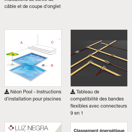
Indications de sortie de
câble et de coupe d'onglet
Skyled - Luminaires sur mesure
Neolight - Luminaires techniques de design
Systèmes modulaires linéaires et courbes
Rail triphasé (230V)
Rail 48V
Rail mini 24V
Spots et Downlights
Caissons lumineux avec façade textile
Panneaux lumineux et Plexiled
Néon Pool - Instructions
Tableau de
d'installation pour piscines
compatibilité des bandes
flexibles avec connecteurs
9 en 1