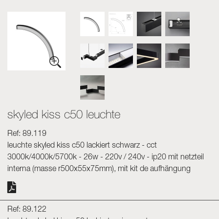
Skyled - Maßleuchten
Neolight - Technische Design-Leuchten
Lineare und geschwungene Modulsysteme
Dreiphasen-Schiene (230V)
48V-Schiene
24V-Minischiene
Spotlights und Downlights
skyled kiss c50 leuchte
Leuchtrahmen mit Textilfronten
Leuchtpaneele und Plexiled
Ref: 89.119
leuchte skyled kiss c50 lackiert schwarz - cct
3000k/4000k/5700k - 26w - 220v / 240v - ip20 mit netzteil
interna (masse r500x55x75mm), mit kit de aufhängung
Ref: 89.122