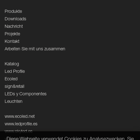
Produkte
Downloads
Nachricht
Projekte
Kontakt
Arbeiten Sie mit uns zusammen
Katalog
Led Profile
Ecoled
sign&retail
LEDs y Componentes
Leuchten
www.ecoled.net
www.ledprofile.es
www.skyled.es
Diese Webseite verwendet Cookies zu Analysezwecken. Sie
www.neolight.es