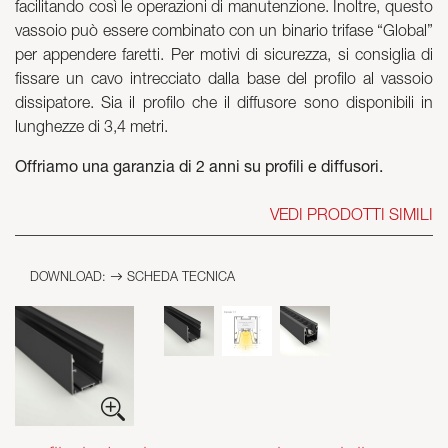
facilitando così le operazioni di manutenzione. Inoltre, questo
vassoio può essere combinato con un binario trifase “Global”
Skyled - Luminarie su misura
per appendere faretti. Per motivi di sicurezza, si consiglia di
Neolight - Luminarie tecniche di design
fissare un cavo intrecciato dalla base del profilo al vassoio
Sistemi modulari lineari e curvi
dissipatore. Sia il profilo che il diffusore sono disponibili in
Binario trifase (230V)
lunghezze di 3,4 metri.
Binario 48V
Offriamo una garanzia di 2 anni su profili e diffusori.
Binario mini 24V
Spotlights e Downlights
VEDI PRODOTTI SIMILI
Lightbox con frontale tessile
Pannelli luminosi e Plexiled
DOWNLOAD:
SCHEDA TECNICA