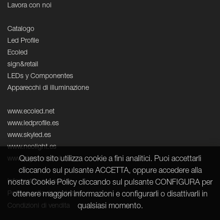
Lavora con noi
Catalogo
Led Profile
Ecoled
sign&retail
LEDs y Componentes
Apparecchi di illuminazione
www.ecoled.net
www.ledprofile.es
www.skyled.es
www.neolight.es
Questo sito utilizza cookie a fini analitici. Puoi accettarli
www.signandretail.com
cliccando sul pulsante ACCETTA, oppure accedere alla
Informativa sui cookie
nostra Cookie Policy cliccando sul pulsante CONFIGURA per
Politica sulla riservatezza
ottenere maggiori informazioni e configurarli o disattivarli in
qualsiasi momento.
Condizioni di vendita