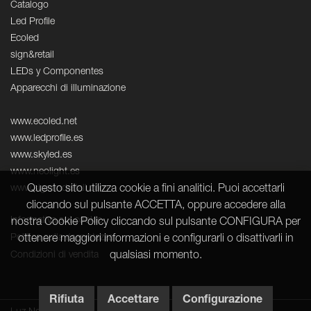
Catalogo
Led Profile
Ecoled
sign&retail
LEDs y Componentes
Apparecchi di illuminazione
www.ecoled.net
www.ledprofile.es
www.skyled.es
www.neolight.es
Questo sito utilizza cookie a fini analitici. Puoi accettarli
www.signandretail.com
cliccando sul pulsante ACCETTA, oppure accedere alla
Informativa sui cookie
nostra Cookie Policy cliccando sul pulsante CONFIGURA per
Politica sulla riservatezza
ottenere maggiori informazioni e configurarli o disattivarli in
qualsiasi momento.
Condizioni di vendita
Rifiuta
Accettare
Configurazione