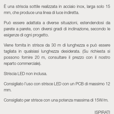
È una striscia sottile realizzata in acciaio inox, larga solo 15
Skyled - Luminarie su misura
mm, che produce una linea di luce indiretta.
Neolight - Luminarie tecniche di design
Può essere adattata a diverse situazioni, estendendosi da
Sistemi modulari lineari e curvi
parete a parete, con diversi gradi di inclinazione, secondo le
Binario trifase (230V)
esigenze di ogni progetto.
Binario 48V
Binario mini 24V
Viene fornita in strisce da 30 m di lunghezza e può essere
tagliata in qualsiasi lunghezza desiderata. (Su richiesta si
Spotlights e Downlights
possono fornire 20 m, consultare il prezzo con il nostro
Lightbox con frontale tessile
reparto commerciale).
Pannelli luminosi e Plexiled
Striscia LED non inclusa.
Consigliato l’uso con strisce LED con un PCB di massimo 12
mm.
Consigliato per strisce con una potenza massima di 15W/m.
ISPIRATI