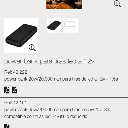
Luminarias
Skyled - Luminarias a medida
Neolight - Luminarias técnicas de diseño
Sistemas modulares lineales y curvos
Carril trifásico (230V)
Carril de 48V
Carril mini de 24V
power bank para tiras led a 12v
Spotlights y Downlights
Cajas de luz con frontal textil
Ref: 42.222
Paneles luminosos y Plexiled
power bank 20w/20.000mah para tiras de led a 12v – 1,5a
Ref: 42.151
power bank 65w/20.000mah para tiras led 5v/20v -3a -
compatible con tiras led 24v (flujo reducido)