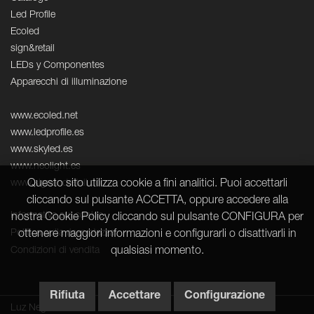
Led Profile
Ecoled
sign&retail
LEDs y Componentes
Apparecchi di illuminazione
www.ecoled.net
www.ledprofile.es
www.skyled.es
www.neolight.es
Questo sito utilizza cookie a fini analitici. Puoi accettarli
www.signandretail.com
cliccando sul pulsante ACCETTA, oppure accedere alla
Informativa sui cookie
nostra Cookie Policy cliccando sul pulsante CONFIGURA per
Politica sulla riservatezza
ottenere maggiori informazioni e configurarli o disattivarli in
qualsiasi momento.
Condizioni di vendita
Rifiuta
Accettare
Configurazione
Luz Negra © 2026