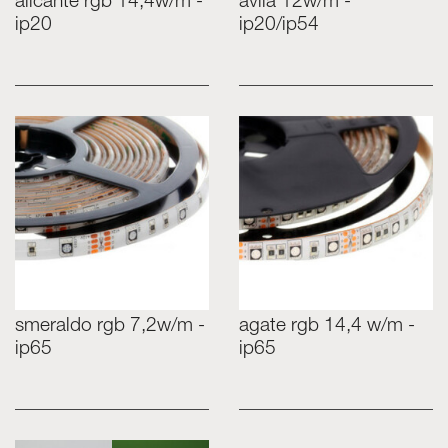
alicante rgb 14,4w/m -
ávila 12w/m -
ip20
ip20/ip54
smeraldo rgb 7,2w/m -
agate rgb 14,4 w/m -
ip65
ip65