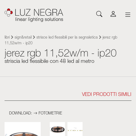
NOVITÀ
CONFIGURATORE
DOWNLOAD
ISPIRATI
NOTIZIE
AZIENDA
Profili
LED e componenti
libri
sign&retail
strisce led flessibili per la segnaletica
jerez rgb
11,52w/m - ip20
Profili LED
Cataloghi
Ispirazione
Su Luz Negra
jerez rgb 11,52w/m - ip20
Superficie
Strip LED flessibili
Strisce flessibili
Listini
Eventi
Contatto
Sospensione
Strip LED rigide
striscia led flessibile con 48 led al metro
Alimentatori
Altri documenti
Blog
Lavora con noi
Da incasso
Neones con LED
Sistemi di controllo
Angular
Moduli led
Moduli led
Architetturali e Trimless
Pannelli flessibili
Apparecchi di illuminazione
Parete
Alimentatori
VEDI PRODOTTI SIMILI
Pavimento
Sistemi di controllo
Sistema Cut&Connect
Profili
DOWNLOAD:
FOTOMETRIE
Neon e Flessibili
Altri accessori per illuminazione
Segnaletica e complementi
Acrilico ottico Plexiled
Apparecchi di illuminazione