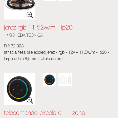
Skyled - Luminarie su misura
Neolight - Luminarie tecniche di design
jerez rgb 11,52w/m - ip20
Sistemi modulari lineari e curvi
Binario trifase (230V)
SCHEDA TECNICA
Binario 48V
Rif: 32.028
Binario mini 24V
striscia flessibile ecoled jerez - rgb - 12v – 11,5w/m - ip20 -
Spotlights e Downlights
largo di tira 8,5mm (rotolo da 5m)
Lightbox con frontale tessile
Pannelli luminosi e Plexiled
telecomando circolare - 1 zona