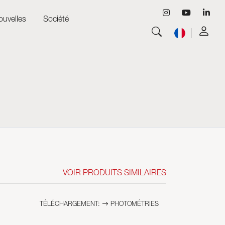
ouvelles
Société
Tout voir
Luminaires
Tout voir
Skyled - Luminaires sur mesure
Tout voir
Neolight - Luminaires techniques de design
Systèmes modulaires linéaires et courbes
Rail triphasé (230V)
Rail 48V
Rail mini 24V
Spots et Downlights
VOIR PRODUITS SIMILAIRES
Caissons lumineux avec façade textile
Panneaux lumineux et Plexiled
TÉLÉCHARGEMENT:
PHOTOMÉTRIES