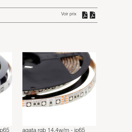
Voir prix
ip65
agata rgb 14,4w/m - ip65