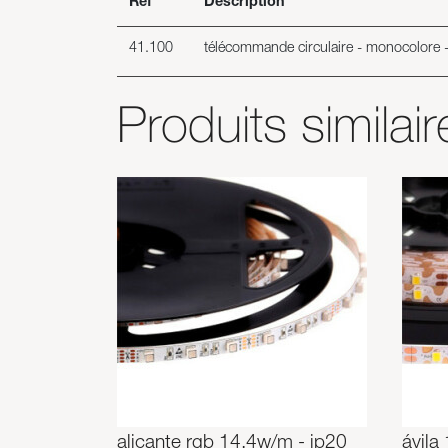
Ref
Description
41.100
télécommande circulaire - monocolore - 
Produits similair
alicante rgb 14,4w/m - ip20
ávila