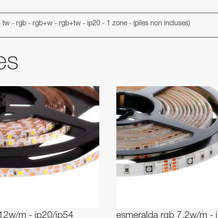
tw - rgb - rgb+w - rgb+tw - ip20 - 1 zone - (piles non incluses)
es
 12w/m - ip20/ip54
esmeralda rgb 7,2w/m - 