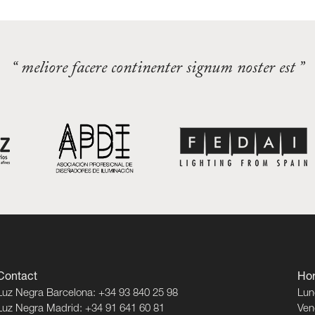
“ meliore facere continenter signum noster est ”
Contact
Hor
Luz Negra Barcelona: +34 93 840 25 98
Lun
Luz Negra Madrid: +34 91 641 60 81
Ven