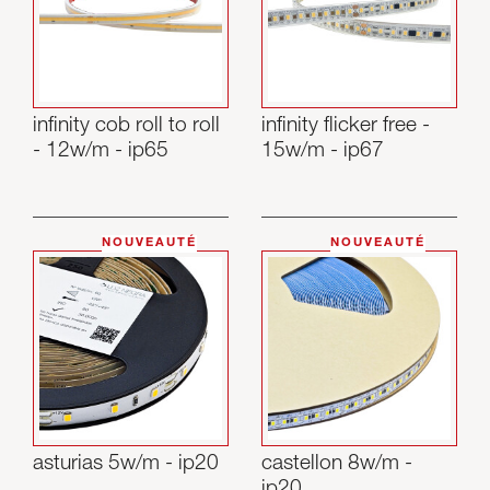
Skyled - Luminaires sur mesure
Neolight - Luminaires techniques de design
Systèmes modulaires linéaires et courbes
infinity cob roll to roll
infinity flicker free -
Rail triphasé (230V)
- 12w/m - ip65
15w/m - ip67
Rail 48V
Rail mini 24V
Spots et Downlights
NOUVEAUTÉ
NOUVEAUTÉ
Caissons lumineux avec façade textile
Panneaux lumineux et Plexiled
asturias 5w/m - ip20
castellon 8w/m -
ip20