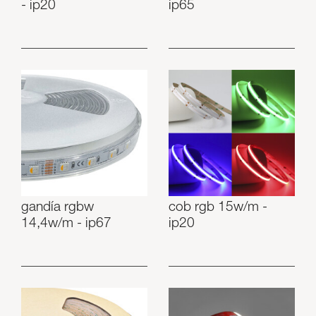
- ip20
ip65
gandía rgbw
cob rgb 15w/m -
14,4w/m - ip67
ip20