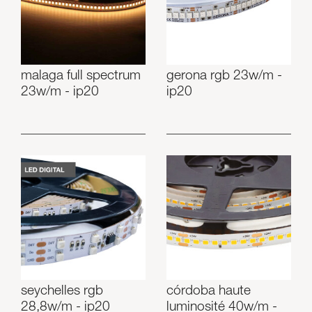
malaga full spectrum
gerona rgb 23w/m -
23w/m - ip20
ip20
seychelles rgb
córdoba haute
28,8w/m - ip20
luminosité 40w/m -