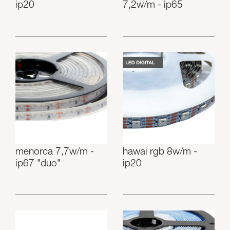
ip20
7,2w/m - ip65
menorca 7,7w/m -
hawai rgb 8w/m -
ip67 "duo"
ip20