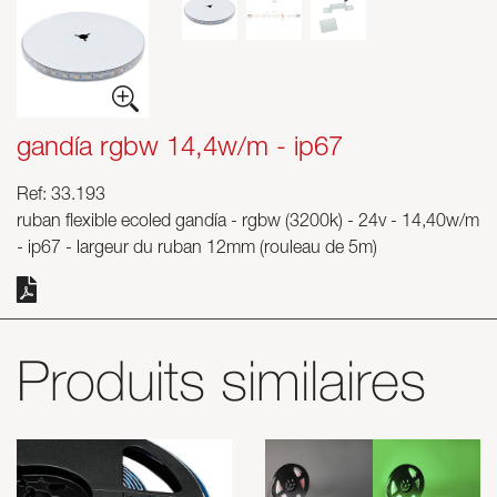
Skyled - Luminaires sur mesure
Neolight - Luminaires techniques de design
Systèmes modulaires linéaires et courbes
Rail triphasé (230V)
gandía rgbw 14,4w/m - ip67
Rail 48V
Ref: 33.193
Rail mini 24V
ruban flexible ecoled gandía - rgbw (3200k) - 24v - 14,40w/m
Spots et Downlights
- ip67 - largeur du ruban 12mm (rouleau de 5m)
Caissons lumineux avec façade textile
Panneaux lumineux et Plexiled
Produits similaires