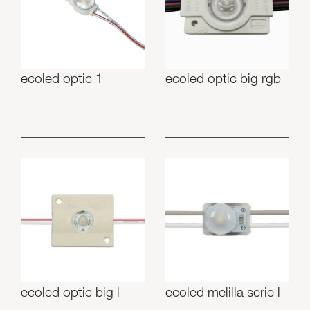
Luminarias
Skyled - Luminarias a medida
Neolight - Luminarias técnicas de diseño
Sistemas modulares lineales y curvos
ecoled optic 1
ecoled optic big rgb
Carril trifásico (230V)
Carril de 48V
Carril mini de 24V
Spotlights y Downlights
Cajas de luz con frontal textil
Paneles luminosos y Plexiled
ecoled optic big l
ecoled melilla serie l