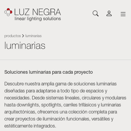
NOVEDADES
CONFIGURADOR
DESCARGAS
INSPÍRATE
NOTICIAS
EMPRESA
Perfiles
LEDs y componentes
productos
luminarias
luminarias
Led Profiles
Catálogos
Inspiración
Sobre Luz Negra
Superficie
Tiras LED flexibles
Tiras flexibles
Tarifas
Proyectos
Contactar
Suspensión
Tiras LED rígidas
Fuentes de alimentación
Otros documentos
Blog
Trabaja con nosotros
Encastre
Neones con LED
Sistemas de control
Soluciones luminarias para cada proyecto
Angular
Módulos led
Módulos led
Arquitectónicos y Trimless
Paneles flexibles
Descubre nuestra amplia gama de soluciones luminarias
Luminarias
Pared
Fuentes de alimentación
diseñadas para adaptarse a todo tipo de espacios y
Suelo
Sistemas de control
necesidades. Desde sistemas lineales, circulares y modulares
hasta downlights, spotlights, carriles trifásicos y luminarias
Sistema Cut&Connect
Perfiles
Otros accesorios para
arquitectónicas, ofrecemos una colección completa para
Neones y Flexibles
iluminación
crear proyectos de iluminación funcionales, versátiles y
Rotulación y complementos
Metacrilatro óptico Plexiled
estéticamente integrados.