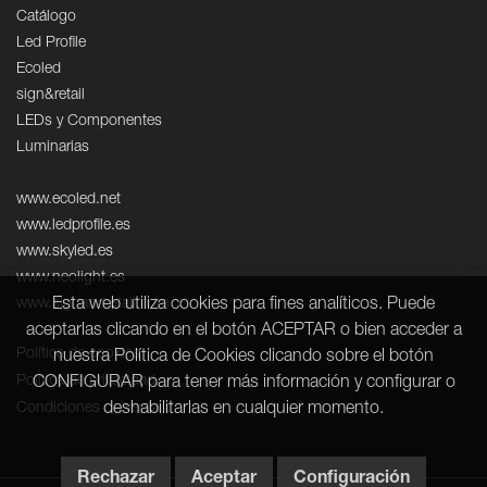
Catálogo
Led Profile
Ecoled
sign&retail
LEDs y Componentes
Luminarias
www.ecoled.net
www.ledprofile.es
www.skyled.es
www.neolight.es
Esta web utiliza cookies para fines analíticos. Puede
www.signandretail.com
aceptarlas clicando en el botón ACEPTAR o bien acceder a
Política de cookies
nuestra Política de Cookies clicando sobre el botón
Política de privacidad
CONFIGURAR para tener más información y configurar o
deshabilitarlas en cualquier momento.
Condiciones de venta
Rechazar
Aceptar
Configuración