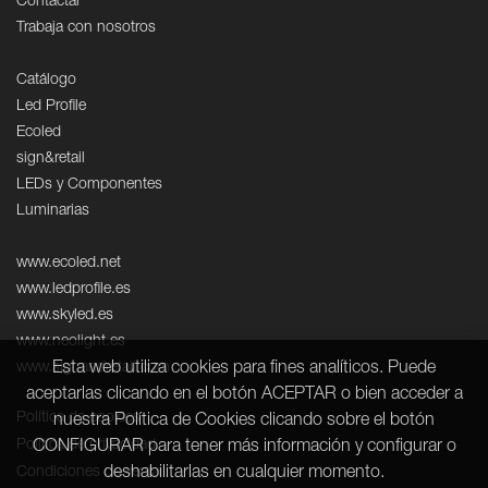
Contactar
Trabaja con nosotros
Catálogo
Led Profile
Ecoled
sign&retail
LEDs y Componentes
Luminarias
www.ecoled.net
www.ledprofile.es
www.skyled.es
www.neolight.es
Esta web utiliza cookies para fines analíticos. Puede
www.signandretail.com
aceptarlas clicando en el botón ACEPTAR o bien acceder a
Política de cookies
nuestra Política de Cookies clicando sobre el botón
Política de privacidad
CONFIGURAR para tener más información y configurar o
deshabilitarlas en cualquier momento.
Condiciones de venta