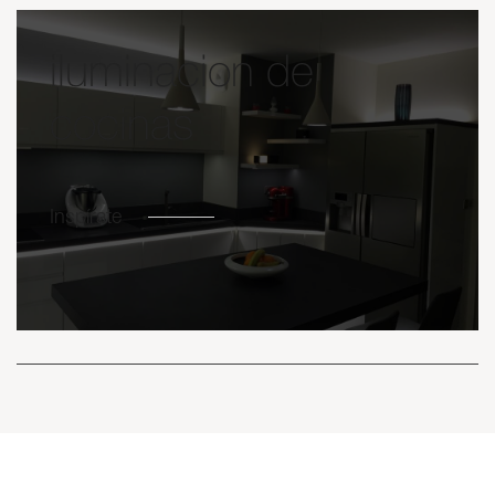
iluminacion de
cocinas
Inspírate