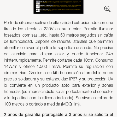
Luminarias
Skyled - Luminarias a medida
Neolight - Luminarias técnicas de diseño
Perfil de silicona opalina de alta calidad extrusionado con una
Sistemas modulares lineales y curvos
tira de led directa a 230V en su interior. Permite iluminar
foseados, cornisas...etc., hasta 50 metros seguidos sin caída
Carril trifásico (230V)
de luminosidad. Dispone de ranuras laterales que permiten
Carril de 48V
atornillar o clavar el perfil a la superficie deseada. No precisa
Carril mini de 24V
de aluminio para disipar calor y puede funcionar 24h
Spotlights y Downlights
ininterrumpidamente. Permite cortarse cada 10cm. Consumo
Cajas de luz con frontal textil
14W/m y ofrece 1.500 Lm/W. Permite su regulación con
Paneles luminosos y Plexiled
dimmer triac. Gracias a su kit de conexión atornillable no es
preciso soldadura y su estanquidad IP67 y su protección UV
lo convierte en un producto apto para exterior y zonas
húmedas (es imprescindible sellar perfectamente el conector
y la tapa final con la silicona indicada). Se sirve en rollos de
100 metros o cortado a medida (MOQ 1m).
2 años de garantía prorrogable a 3 años si se solicita el