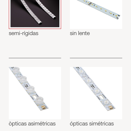
Luminarias
Skyled - Luminarias a medida
Neolight - Luminarias técnicas de diseño
Sistemas modulares lineales y curvos
semi-rígidas
sin lente
Carril trifásico (230V)
Carril de 48V
Carril mini de 24V
Spotlights y Downlights
Cajas de luz con frontal textil
Paneles luminosos y Plexiled
òpticas asimétricas
ópticas simétricas