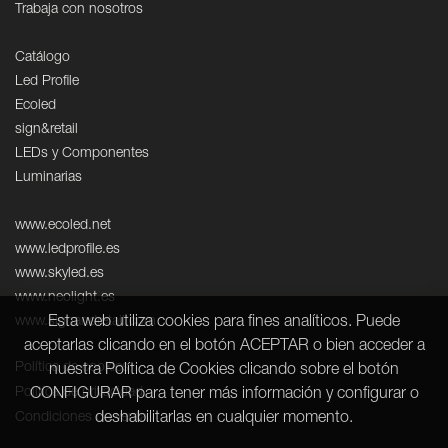
Trabaja con nosotros
Catálogo
Led Profile
Ecoled
sign&retail
LEDs y Componentes
Luminarias
www.ecoled.net
www.ledprofile.es
www.skyled.es
www.neolight.es
Esta web utiliza cookies para fines analíticos. Puede
www.signandretail.com
aceptarlas clicando en el botón ACEPTAR o bien acceder a
Política de cookies
nuestra Política de Cookies clicando sobre el botón
Política de privacidad
CONFIGURAR para tener más información y configurar o
deshabilitarlas en cualquier momento.
Condiciones de venta