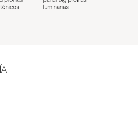
d profiles
panel big profiles
ctónicos
luminarias
A!