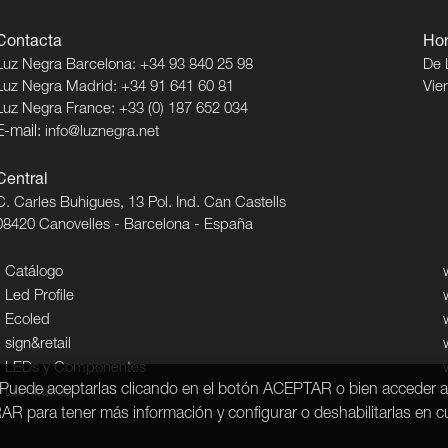
Contacta
Hor
Luz Negra Barcelona: +34 93 840 25 98
De 
Luz Negra Madrid: +34 91 641 60 81
Vie
Luz Negra France: +33 (0) 187 652 034
E-mail:
info@luznegra.net
Central
C. Carles Buhigues, 13 Pol. Ind. Can Castells
08420 Canovelles - Barcelona - España
Catálogo
Led Profile
Ecoled
sign&retail
LEDs y Componentes
s. Puede aceptarlas clicando en el botón ACEPTAR o bien acceder a
Luminarias
para tener más información y configurar o deshabilitarlas en 