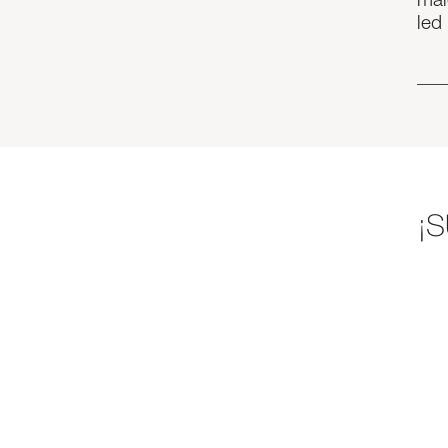
mal
led 
¡