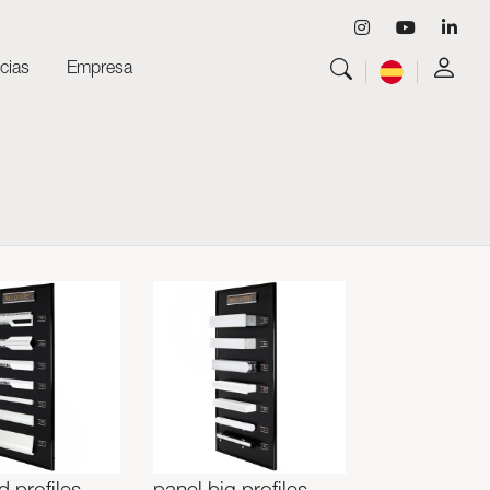
cias
Empresa
Ver todo
Luminarias
Ver todo
Skyled - Luminarias a medida
Ver todo
Neolight - Luminarias técnicas de diseño
Sistemas modulares lineales y curvos
Carril trifásico (230V)
Carril de 48V
Carril mini de 24V
Spotlights y Downlights
Cajas de luz con frontal textil
Paneles luminosos y Plexiled