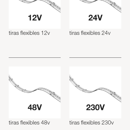
Luminarias
Skyled - Luminarias a medida
Neolight - Luminarias técnicas de diseño
Sistemas modulares lineales y curvos
tiras flexibles 12v
tiras flexibles 24v
Carril trifásico (230V)
Carril de 48V
Carril mini de 24V
Spotlights y Downlights
Cajas de luz con frontal textil
Paneles luminosos y Plexiled
tiras flexibles 48v
tiras flexibles 230v