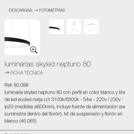
Luminarias
DESCARGAS:
FOTOMETRÍ­AS
Skyled - Luminarias a medida
Neolight - Luminarias técnicas de diseño
Sistemas modulares lineales y curvos
Carril trifásico (230V)
Carril de 48V
Carril mini de 24V
luminarias skyled neptuno 80
Spotlights y Downlights
FICHA TÉCNICA
Cajas de luz con frontal textil
Paneles luminosos y Plexiled
Ref: 80.098
luminaria skyled neptuno 80 con perfil en color blanco y tira
de led ecoled nerja cct 3100k/6500k - 54w - 220v / 230v -
ip20 (medidas ø800mm), incluye fuente de alimentación (se
suministra dentro del florón), kit de suspensión y florón en
blanco (46.065)