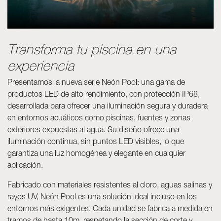
Luminarias
Skyled - Luminarias a medida
Neolight - Luminarias técnicas de diseño
Transforma tu piscina en una
Sistemas modulares lineales y curvos
experiencia
Carril trifásico (230V)
Carril de 48V
Presentamos la nueva serie Neón Pool: una gama de
Carril mini de 24V
productos LED de alto rendimiento, con protección IP68,
desarrollada para ofrecer una iluminación segura y duradera
Spotlights y Downlights
en entornos acuáticos como piscinas, fuentes y zonas
Cajas de luz con frontal textil
exteriores expuestas al agua. Su diseño ofrece una
Paneles luminosos y Plexiled
iluminación continua, sin puntos LED visibles, lo que
garantiza una luz homogénea y elegante en cualquier
aplicación.
Fabricado con materiales resistentes al cloro, aguas salinas y
rayos UV, Neón Pool es una solución ideal incluso en los
entornos más exigentes. Cada unidad se fabrica a medida en