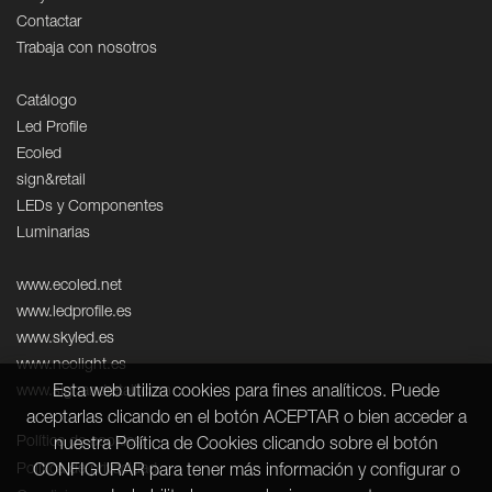
Contactar
Trabaja con nosotros
Catálogo
Led Profile
Ecoled
sign&retail
LEDs y Componentes
Luminarias
www.ecoled.net
www.ledprofile.es
www.skyled.es
www.neolight.es
www.signandretail.com
Esta web utiliza cookies para fines analíticos. Puede
aceptarlas clicando en el botón ACEPTAR o bien acceder a
Política de cookies
nuestra Política de Cookies clicando sobre el botón
Política de privacidad
CONFIGURAR para tener más información y configurar o