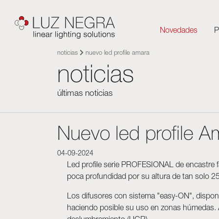
Novedades
P
Perfiles
noticias
nuevo led profile amara
NOVEDADES
CONFIGURADOR
DESCARGAS
INSPÍRATE
NOTICIAS
EMPRESA
Perfiles
noticias
LEDs y componentes
Led Profiles
Catálogos
Inspiración
Sobre Luz Negra
Superficie
Tiras flexibles
Tarifas
Proyectos
Contactar
Luminarias
últimas noticias
Suspensión
Fuentes de alimentación
Otros documentos
Blog
Trabaja con nosotros
Encastre
Sistemas de control
Angular
Nuevo led profile A
Módulos led
Arquitectónicos 
Luminarias
Pared
04-09-2024
Suelo
Led profile serie PROFESIONAL de encastre fa
Sistema Cut&Co
poca profundidad por su altura de tan solo 
Neones y Flexib
Los difusores con sistema "easy-ON", disponib
Rotulación y c
haciendo posible su uso en zonas húmedas. Ad