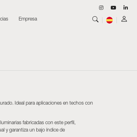
cias
Empresa
Ver todo
Luminarias
Ver todo
Skyled - Luminarias a medida
Ver todo
Neolight - Luminarias técnicas de diseño
Sistemas modulares lineales y curvos
Carril trifásico (230V)
Carril de 48V
Carril mini de 24V
Spotlights y Downlights
urado. Ideal para aplicaciones en techos con
Cajas de luz con frontal textil
Paneles luminosos y Plexiled
minarias fabricadas con este perfil,
l y garantiza un bajo índice de