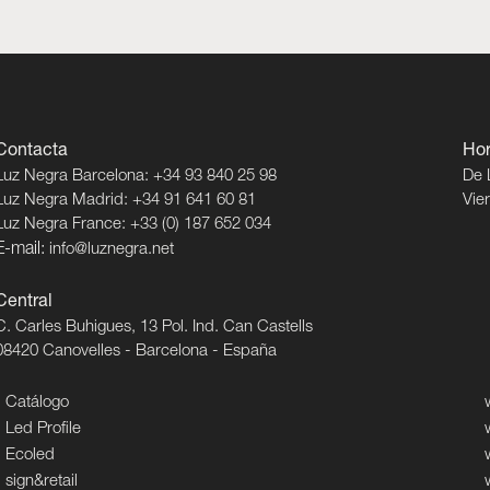
Contacta
Hor
Luz Negra Barcelona: +34 93 840 25 98
De 
Luz Negra Madrid: +34 91 641 60 81
Vie
Luz Negra France: +33 (0) 187 652 034
E-mail:
info@luznegra.net
Central
C. Carles Buhigues, 13 Pol. Ind. Can Castells
08420 Canovelles - Barcelona - España
Catálogo
Led Profile
Ecoled
sign&retail