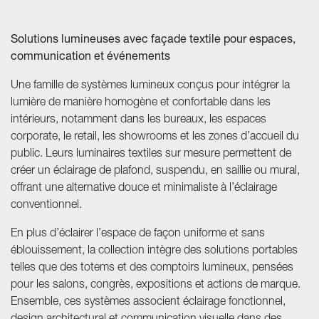
Skyled - Luminaires sur mesure
Solutions lumineuses avec façade textile pour espaces,
Neolight - Luminaires techniques de design
communication et événements
Systèmes modulaires linéaires et courbes
Une famille de systèmes lumineux conçus pour intégrer la
Rail triphasé (230V)
lumière de manière homogène et confortable dans les
Rail 48V
intérieurs, notamment dans les bureaux, les espaces
Rail mini 24V
corporate, le retail, les showrooms et les zones d’accueil du
Spots et Downlights
public. Leurs luminaires textiles sur mesure permettent de
Caissons lumineux avec façade textile
créer un éclairage de plafond, suspendu, en saillie ou mural,
Panneaux lumineux et Plexiled
offrant une alternative douce et minimaliste à l’éclairage
conventionnel.
En plus d’éclairer l’espace de façon uniforme et sans
éblouissement, la collection intègre des solutions portables
telles que des totems et des comptoirs lumineux, pensées
pour les salons, congrès, expositions et actions de marque.
Ensemble, ces systèmes associent éclairage fonctionnel,