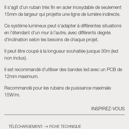
Il s’agit d’un ruban très fin en acier inoxydable de seulement
Skyled - Luminaires sur mesure
15mm de largeur qui projette une ligne de lumière indirecte.
Neolight - Luminaires techniques de design
Ce système lumineux peut s’adapter à différentes situations
Systèmes modulaires linéaires et courbes
en l’étendant d’un mur à l’autre, avec différents degrés
Rail triphasé (230V)
d’inclination selon les besoins de chaque projet.
Rail 48V
Rail mini 24V
Il peut être coupé à la longueur souhaitée jusque 30m (led
non inclus).
Spots et Downlights
Caissons lumineux avec façade textile
Il est recommandé d’utiliser des bandes led avec un PCB de
Panneaux lumineux et Plexiled
12mm maximum.
Recommandé pour les rubans de puissance maximale
15W/m.
INSPIREZ-VOUS
TÉLÉCHARGEMENT:
FICHE TECHNIQUE