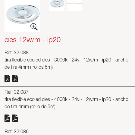
Luminarias
Skyled - Luminarias a medida
Neolight - Luminarias técnicas de diseño
Sistemas modulares lineales y curvos
cíes 12w/m - ip20
Carril trifásico (230V)
Carril de 48V
Ref: 32.088
Carril mini de 24V
tira flexible ecoled cíes - 3000k - 24v - 12w/m - ip20 - ancho
Spotlights y Downlights
de tira 4mm ( rollos 5m)
Cajas de luz con frontal textil
Paneles luminosos y Plexiled
Ref: 32.087
tira flexible ecoled cíes - 4000k - 24v - 12w/m - ip20 - ancho
de tira 4mm (rollo de 5m)
Ref: 32.086