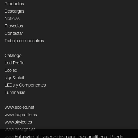
Productos
Descargas
Noticias
Proyectos
Contactar
Trabaja con nosotros
Catálogo
Led Profile
Ecoled
sign&retail
LEDs y Componentes
Luminarias
www.ecoled.net
www.ledprofile.es
www.skyled.es
www.neolight.es
Esta web utiliza cookies para fines analíticos. Puede
www.signandretail.com