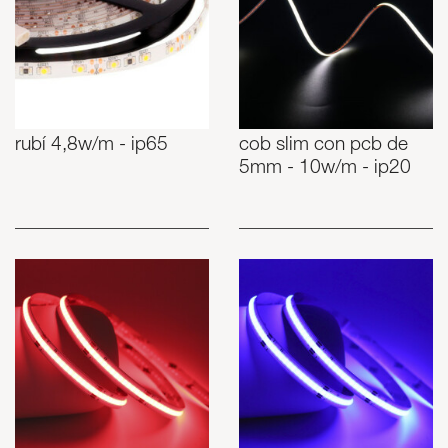
rubí 4,8w/m - ip65
cob slim con pcb de
5mm - 10w/m - ip20