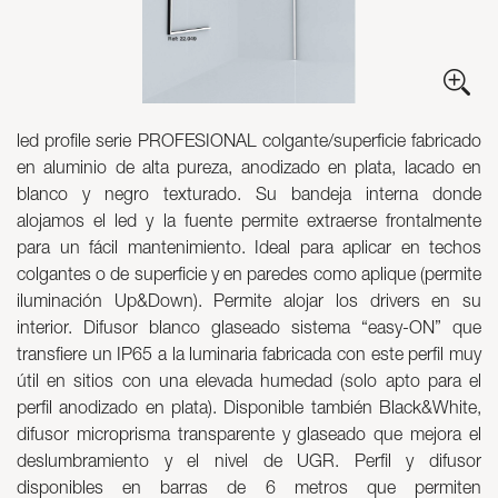
Luminarias
Skyled - Luminarias a medida
Neolight - Luminarias técnicas de diseño
Sistemas modulares lineales y curvos
led profile serie PROFESIONAL colgante/superficie fabricado
Carril trifásico (230V)
en aluminio de alta pureza, anodizado en plata, lacado en
Carril de 48V
blanco y negro texturado. Su bandeja interna donde
Carril mini de 24V
alojamos el led y la fuente permite extraerse frontalmente
Spotlights y Downlights
para un fácil mantenimiento. Ideal para aplicar en techos
Cajas de luz con frontal textil
colgantes o de superficie y en paredes como aplique (permite
Paneles luminosos y Plexiled
iluminación Up&Down). Permite alojar los drivers en su
interior. Difusor blanco glaseado sistema “easy-ON” que
transfiere un IP65 a la luminaria fabricada con este perfil muy
útil en sitios con una elevada humedad (solo apto para el
perfil anodizado en plata). Disponible también Black&White,
difusor microprisma transparente y glaseado que mejora el
deslumbramiento y el nivel de UGR. Perfil y difusor
disponibles en barras de 6 metros que permiten