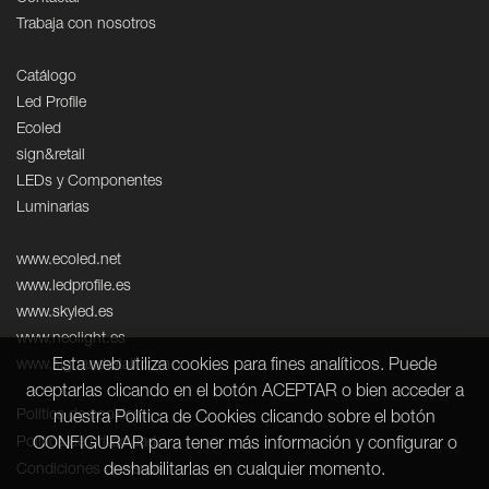
Trabaja con nosotros
Catálogo
Led Profile
Ecoled
sign&retail
LEDs y Componentes
Luminarias
www.ecoled.net
www.ledprofile.es
www.skyled.es
www.neolight.es
Esta web utiliza cookies para fines analíticos. Puede
www.signandretail.com
aceptarlas clicando en el botón ACEPTAR o bien acceder a
Política de cookies
nuestra Política de Cookies clicando sobre el botón
Política de privacidad
CONFIGURAR para tener más información y configurar o
deshabilitarlas en cualquier momento.
Condiciones de venta