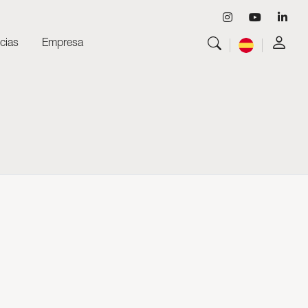
cias
Empresa
Ver todo
Luminarias
Ver todo
Skyled - Luminarias a medida
Ver todo
Neolight - Luminarias técnicas de diseño
Sistemas modulares lineales y curvos
Carril trifásico (230V)
Carril de 48V
Carril mini de 24V
Spotlights y Downlights
Cajas de luz con frontal textil
Paneles luminosos y Plexiled