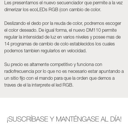
Luminarias
Les presentamos el nuevo secuenciador que permite a la vez
dimerizar los ecoLEDs RGB (con cambio de color.
Skyled - Luminarias a medida
Neolight - Luminarias técnicas de diseño
Deslizando el dedo por la reuda de color, podremos escoger
el color deseado. De igual forma, el nuevo DM110 permite
Sistemas modulares lineales y curvos
regular la intensidad de luz en varios niveles y posee mas de
Carril trifásico (230V)
14 programas de cambio de colo establecidos los cuales
Carril de 48V
podemos tambien regularlos en velocidad.
Carril mini de 24V
Spotlights y Downlights
Su precio es altamente competitivo y funciona con
Cajas de luz con frontal textil
radiofrecuencia por lo que no es necesario estar apuntando a
Paneles luminosos y Plexiled
un sitio fijo con el mando para que la orden que demos a
traves de el la interprete el led RGB.
¡SUSCRÍBASE Y MANTÉNGASE AL DÍA!