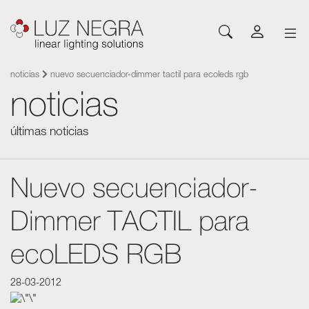
noticias
nuevo secuenciador-dimmer tactil para ecoleds rgb
NOVEDADES
CONFIGURADOR
DESCARGAS
INSPÍRATE
NOTICIAS
EMPRESA
Perfiles
LEDs y componentes
noticias
Led Profiles
Catálogos
Inspiración
Sobre Luz Negra
Superficie
Tiras LED flexibles
Tiras flexibles
Tarifas
Proyectos
Contactar
últimas noticias
Suspensión
Tiras LED rígidas
Fuentes de alimentación
Otros documentos
Blog
Trabaja con nosotros
Encastre
Neones con LED
Sistemas de control
Angular
Módulos led
Nuevo secuenciador-
Módulos led
Arquitectónicos y Trimless
Paneles flexibles
Luminarias
Dimmer TACTIL para
Pared
Fuentes de alimentación
Suelo
Sistemas de control
ecoLEDS RGB
Sistema Cut&Connect
Perfiles
Otros accesorios para
Neones y Flexibles
iluminación
28-03-2012
Rotulación y complementos
Metacrilatro óptico Plexiled