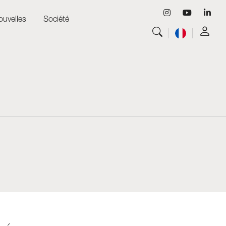
ouvelles
Société
Tout voir
Luminaires
Tout voir
Skyled - Luminaires sur mesure
Tout voir
Neolight - Luminaires techniques de design
Systèmes modulaires linéaires et courbes
Rail triphasé (230V)
Rail 48V
Rail mini 24V
Spots et Downlights
Caissons lumineux avec façade textile
Panneaux lumineux et Plexiled