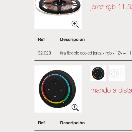
jerez rgb 11,
Ref
Descripción
32.028
tira flexible ecoled jerez - rgb - 12v –
mando a distan
Ref
Descripción