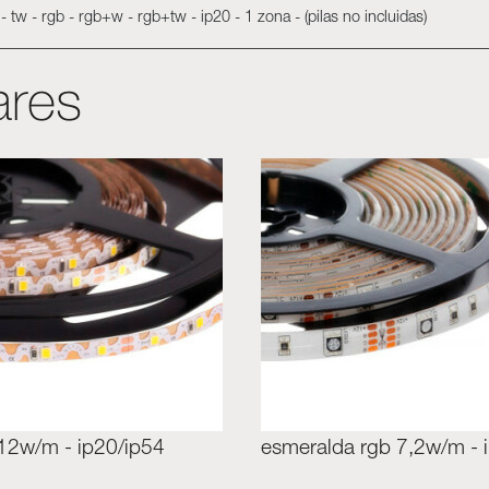
 tw - rgb - rgb+w - rgb+tw - ip20 - 1 zona - (pilas no incluidas)
ares
 12w/m - ip20/ip54
esmeralda rgb 7,2w/m - 