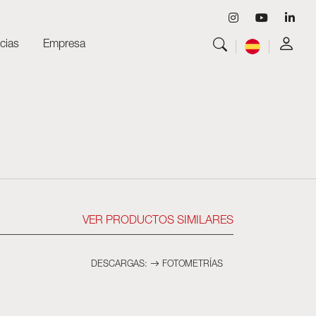
cias
Empresa
Ver todo
Luminarias
Ver todo
Skyled - Luminarias a medida
Ver todo
Neolight - Luminarias técnicas de diseño
Sistemas modulares lineales y curvos
Carril trifásico (230V)
Carril de 48V
Carril mini de 24V
VER PRODUCTOS SIMILARES
Spotlights y Downlights
Cajas de luz con frontal textil
DESCARGAS:
FOTOMETRÍ­AS
Paneles luminosos y Plexiled