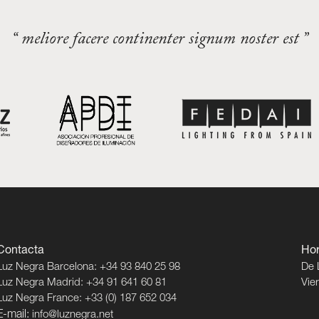
“ meliore facere continenter signum noster est ”
Contacta
Hor
Luz Negra Barcelona: +34 93 840 25 98
De 
Luz Negra Madrid: +34 91 641 60 81
Vie
Luz Negra France: +33 (0) 187 652 034
E-mail:
info@luznegra.net