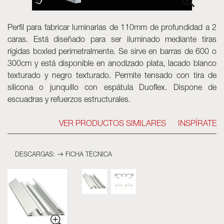
Luminarias
Skyled - Luminarias a medida
Perfil para fabricar luminarias de 110mm de profundidad a 2
caras. Está diseñado para ser iluminado mediante tiras
Neolight - Luminarias técnicas de diseño
rígidas boxled perimetralmente. Se sirve en barras de 600 o
Sistemas modulares lineales y curvos
300cm y está disponible en anodizado plata, lacado blanco
Carril trifásico (230V)
texturado y negro texturado. Permite tensado con tira de
Carril de 48V
silicona o junquillo con espátula Duoflex. Dispone de
Carril mini de 24V
escuadras y refuerzos estructurales.
Spotlights y Downlights
Cajas de luz con frontal textil
VER PRODUCTOS SIMILARES
INSPÍRATE
Paneles luminosos y Plexiled
DESCARGAS:
FICHA TÉCNICA