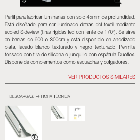
Luminarias
Skyled - Luminarias a medida
Perfil para fabricar luminarias con solo 45mm de profundidad.
Está diseñado para ser iluminado detrás del textil mediante
Neolight - Luminarias técnicas de diseño
ecoled Sideview (tiras rígidas led con lente de 170º). Se sirve
Sistemas modulares lineales y curvos
en barras de 600 o 300cm y está disponible en anodizado
Carril trifásico (230V)
plata, lacado blanco texturado y negro texturado. Permite
Carril de 48V
tensado con tira de silicona o junquillo con espátula Duoflex.
Carril mini de 24V
Dispone de complementos como escuadras y colgadores.
Spotlights y Downlights
Cajas de luz con frontal textil
VER PRODUCTOS SIMILARES
Paneles luminosos y Plexiled
DESCARGAS:
FICHA TÉCNICA