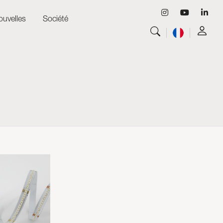
ouvelles
Société
Tout voir
Luminaires
Tout voir
Skyled - Luminaires sur mesure
Tout voir
Neolight - Luminaires techniques de design
Systèmes modulaires linéaires et courbes
Rail triphasé (230V)
Rail 48V
Rail mini 24V
Spots et Downlights
Caissons lumineux avec façade textile
Panneaux lumineux et Plexiled