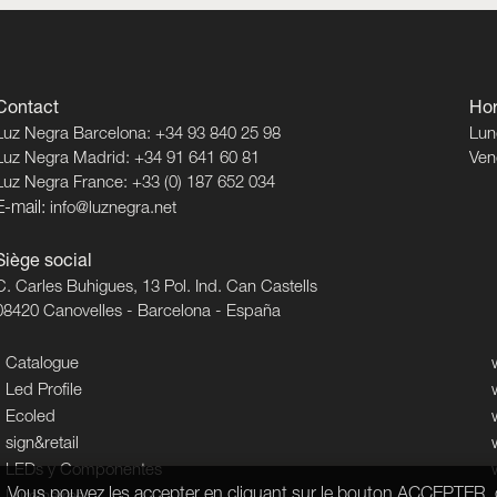
Contact
Hor
Luz Negra Barcelona: +34 93 840 25 98
Lun
Luz Negra Madrid: +34 91 641 60 81
Ven
Luz Negra France: +33 (0) 187 652 034
E-mail:
info@luznegra.net
Siège social
C. Carles Buhigues, 13 Pol. Ind. Can Castells
08420 Canovelles - Barcelona - España
Catalogue
Led Profile
Ecoled
sign&retail
LEDs y Componentes
ues. Vous pouvez les accepter en cliquant sur le bouton ACCEPTER, 