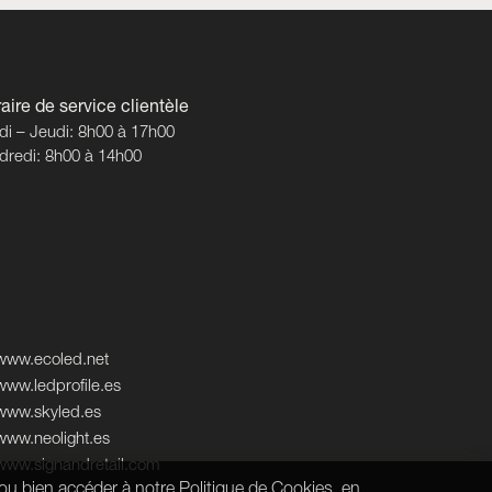
aire de service clientèle
di – Jeudi: 8h00 à 17h00
dredi: 8h00 à 14h00
www.ecoled.net
www.ledprofile.es
www.skyled.es
www.neolight.es
www.signandretail.com
ou bien accéder à notre Politique de Cookies, en