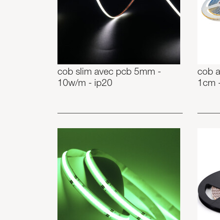
cob slim avec pcb 5mm -
cob 
10w/m - ip20
1cm 