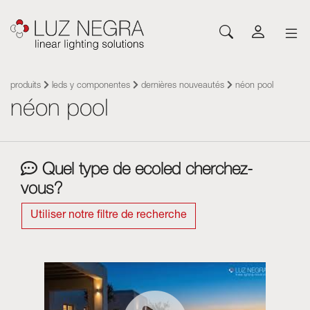
NOUVEAUTÉS
CONFIGURATEUR
TÉLÉCHARGEMENT
INSPIREZ-VOUS
NOUVELLES
SOCIÉTÉ
Profilés
LEDs et composants
produits
leds y componentes
dernières nouveautés
néon pool
néon pool
Led Profiles
Catalogues
Inspiration
À propos de Luz Negra
Saillie
Rubans LED flexibles
Rubans flexibles
Tarifs
Projets
Contact
Suspension
Rubans LED rigides
Sources d’alimentations
Autres documents
Blog
Travaillez avec nous
Encastré
Neones con LED
Systèmes de contrôle
Quel type de ecoled cherchez-
Angular
Modules led
vous?
Modules led
Architecturaux et Trimless
Panneaux flexibles
Luminaires
Mur
Sources d’alimentations
Utiliser notre filtre de recherche
Sol
Systèmes de contrôle
Système Cut&Connect
Profilés
Néons et Flexibles
Autres accessoires d'éclairage
Signalétique et compléments
Acrylique optique Plexiled
Luminaires