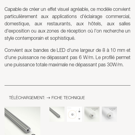
Capable de créer un effet visuel agréable, ce modèle convient
Skyled - Luminaires sur mesure
particulièrement aux applications d'éclairage commercial,
Neolight - Luminaires techniques de design
domestique, aux restaurants, aux hôtels, aux salles
Systèmes modulaires linéaires et courbes
d'exposition ou aux zones de réception où l'on recherche un
Rail triphasé (230V)
style contemporain et sophistiqué.
Rail 48V
Convient aux bandes de LED d'une largeur de 8 à 10 mm et
Rail mini 24V
d'une puissance ne dépassant pas 6 W/m. Le profilé permet
Spots et Downlights
une puissance totale maximale ne dépassant pas 30W/m.
Caissons lumineux avec façade textile
Panneaux lumineux et Plexiled
TÉLÉCHARGEMENT:
FICHE TECHNIQUE