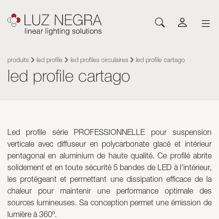
NOUVEAUTÉS
CONFIGURATEUR
TÉLÉCHARGEMENT
INSPIREZ-VOUS
NOUVELLES
SOCIÉTÉ
Profilés
LEDs et composants
produits
led profile
led profiles circulaires
led profile cartago
led profile cartago
Led Profiles
Catalogues
Inspiration
À propos de Luz Negra
Saillie
Rubans LED flexibles
Rubans flexibles
Tarifs
Projets
Contact
Suspension
Rubans LED rigides
Sources d’alimentations
Autres documents
Blog
Travaillez avec nous
Encastré
Neones con LED
Systèmes de contrôle
Angular
Modules led
Modules led
Led profile série PROFESSIONNELLE pour suspension
Architecturaux et Trimless
Panneaux flexibles
Luminaires
verticale avec diffuseur en polycarbonate glacé et intérieur
Mur
Sources d’alimentations
pentagonal en aluminium de haute qualité. Ce profilé abrite
Sol
Systèmes de contrôle
solidement et en toute sécurité 5 bandes de LED à l'intérieur,
Système Cut&Connect
Profilés
les protégeant et permettant une dissipation efficace de la
Néons et Flexibles
Autres accessoires d'éclairage
chaleur pour maintenir une performance optimale des
Signalétique et compléments
Acrylique optique Plexiled
sources lumineuses. Sa conception permet une émission de
lumière à 360º.
Luminaires