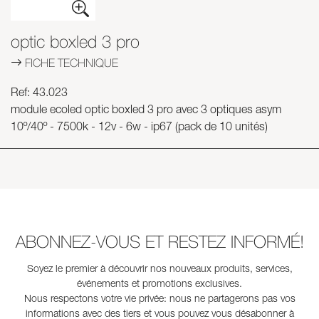
Skyled - Luminaires sur mesure
optic boxled 3 pro
Neolight - Luminaires techniques de design
FICHE TECHNIQUE
Systèmes modulaires linéaires et courbes
Rail triphasé (230V)
Ref: 43.023
Rail 48V
module ecoled optic boxled 3 pro avec 3 optiques asym
Rail mini 24V
10º/40º - 7500k - 12v - 6w - ip67 (pack de 10 unités)
Spots et Downlights
Caissons lumineux avec façade textile
Panneaux lumineux et Plexiled
ABONNEZ-VOUS ET RESTEZ INFORMÉ!
Soyez le premier à découvrir nos nouveaux produits, services,
événements et promotions exclusives.
Nous respectons votre vie privée: nous ne partagerons pas vos
informations avec des tiers et vous pouvez vous désabonner à