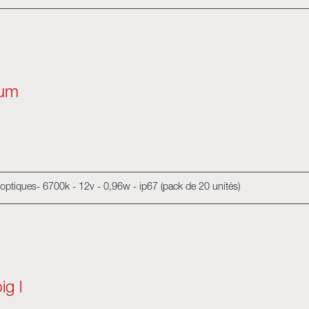
ium
ptiques- 6700k - 12v - 0,96w - ip67 (pack de 20 unités)
ig l