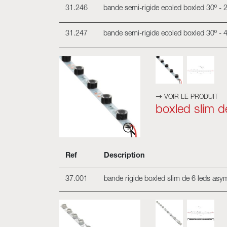
31.246
bande semi-rigide ecoled boxled 30º -
31.247
bande semi-rigide ecoled boxled 30º -
VOIR LE PRODUIT
boxled slim 
Ref
Description
37.001
bande rigide boxled slim de 6 leds as