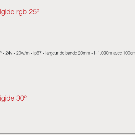
igide rgb 25º
5º - 24v - 20w/m - ip67 - largeur de bande 20mm - l=1,080m avec 100cm
igide 30º