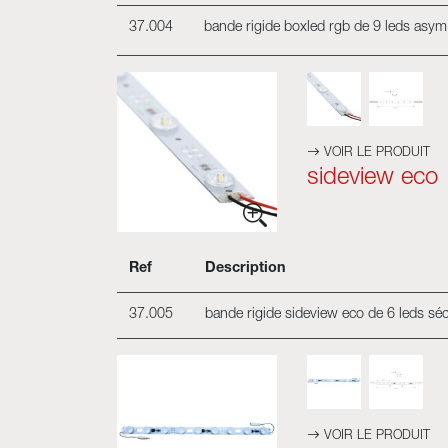
37.004
bande rigide boxled rgb de 9 leds asy
VOIR LE PRODUIT
sideview eco
Ref
Description
37.005
bande rigide sideview eco de 6 leds s
VOIR LE PRODUIT