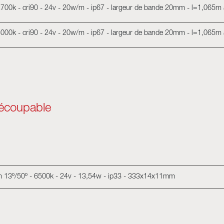
 2700k - cri90 - 24v - 20w/m - ip67 - largeur de bande 20mm - l=1,065m
 4000k - cri90 - 24v - 20w/m - ip67 - largeur de bande 20mm - l=1,065m
découpable
ym 13º/50º - 6500k - 24v - 13,54w - ip33 - 333x14x11mm