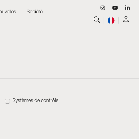
ouvelles
Société
Tout voir
Luminaires
Tout voir
Skyled - Luminaires sur mesure
Tout voir
Neolight - Luminaires techniques de design
Systèmes modulaires linéaires et courbes
Rail triphasé (230V)
Rail 48V
Rail mini 24V
Systèmes de contrôle
Spots et Downlights
Caissons lumineux avec façade textile
Panneaux lumineux et Plexiled