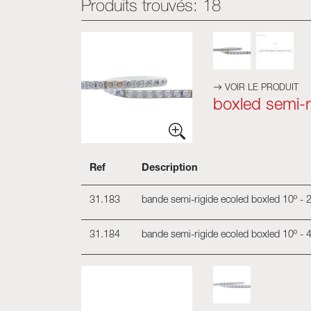
Produits trouvés:
18
VOIR LE PRODUIT
boxled semi-r
Ref
Description
31.183
bande semi-rigide ecoled boxled 10º -
31.184
bande semi-rigide ecoled boxled 10º -