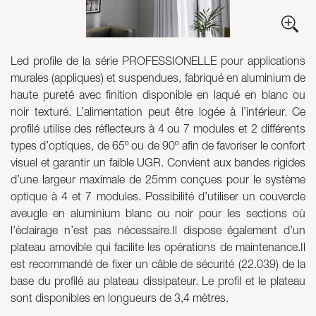
Skyled - Luminaires sur mesure
Neolight - Luminaires techniques de design
Led profile de la série PROFESSIONELLE pour applications
Systèmes modulaires linéaires et courbes
murales (appliques) et suspendues, fabriqué en aluminium de
Rail triphasé (230V)
haute pureté avec finition disponible en laqué en blanc ou
Rail 48V
noir texturé. L’alimentation peut être logée à l’intérieur. Ce
Rail mini 24V
profilé utilise des réflecteurs à 4 ou 7 modules et 2 différents
Spots et Downlights
types d’optiques, de 65º ou de 90º afin de favoriser le confort
Caissons lumineux avec façade textile
visuel et garantir un faible UGR. Convient aux bandes rigides
d’une largeur maximale de 25mm conçues pour le système
Panneaux lumineux et Plexiled
optique à 4 et 7 modules. Possibilité d’utiliser un couvercle
aveugle en aluminium blanc ou noir pour les sections où
l’éclairage n’est pas nécessaire.Il dispose également d’un
plateau amovible qui facilite les opérations de maintenance.Il
est recommandé de fixer un câble de sécurité (22.039) de la
base du profilé au plateau dissipateur. Le profil et le plateau
sont disponibles en longueurs de 3,4 mètres.