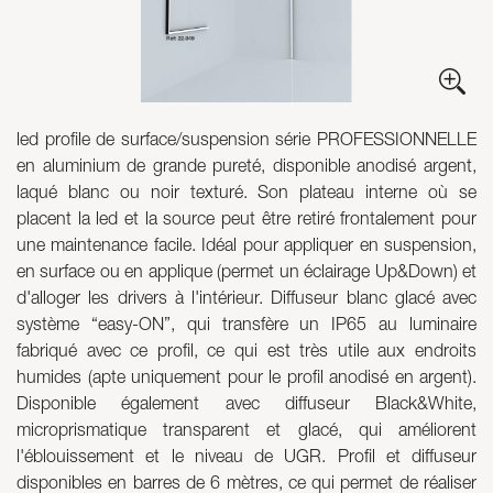
Skyled - Luminaires sur mesure
Neolight - Luminaires techniques de design
Systèmes modulaires linéaires et courbes
Rail triphasé (230V)
led profile de surface/suspension série PROFESSIONNELLE
Rail 48V
en aluminium de grande pureté, disponible anodisé argent,
laqué blanc ou noir texturé. Son plateau interne où se
Rail mini 24V
placent la led et la source peut être retiré frontalement pour
Spots et Downlights
une maintenance facile. Idéal pour appliquer en suspension,
Caissons lumineux avec façade textile
en surface ou en applique (permet un éclairage Up&Down) et
Panneaux lumineux et Plexiled
d'alloger les drivers à l'intérieur. Diffuseur blanc glacé avec
système “easy-ON”, qui transfère un IP65 au luminaire
fabriqué avec ce profil, ce qui est très utile aux endroits
humides (apte uniquement pour le profil anodisé en argent).
Disponible également avec diffuseur Black&White,
microprismatique transparent et glacé, qui améliorent
l'éblouissement et le niveau de UGR. Profil et diffuseur
disponibles en barres de 6 mètres, ce qui permet de réaliser