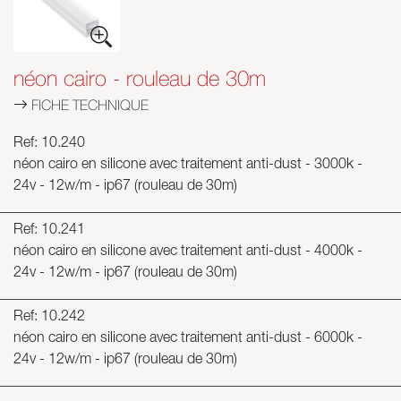
Skyled - Luminaires sur mesure
Neolight - Luminaires techniques de design
néon cairo - rouleau de 30m
Systèmes modulaires linéaires et courbes
FICHE TECHNIQUE
Rail triphasé (230V)
Rail 48V
Ref: 10.240
Rail mini 24V
néon cairo en silicone avec traitement anti-dust - 3000k -
Spots et Downlights
24v - 12w/m - ip67 (rouleau de 30m)
Caissons lumineux avec façade textile
Ref: 10.241
Panneaux lumineux et Plexiled
néon cairo en silicone avec traitement anti-dust - 4000k -
24v - 12w/m - ip67 (rouleau de 30m)
Ref: 10.242
néon cairo en silicone avec traitement anti-dust - 6000k -
24v - 12w/m - ip67 (rouleau de 30m)